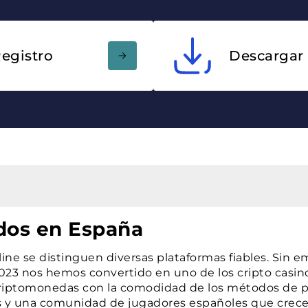
egistro
Descargar
paña
dos en España
ine se distinguen diversas plataformas fiables. Sin 
ones
23 nos hemos convertido en uno de los cripto casin
riptomonedas con la comodidad de los métodos de pa
das y una comunidad de jugadores españoles que crec