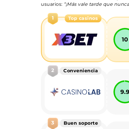
Juegos de casino
usuarios:
“¡Más vale tarde que nunca
Juegos exclusivos firmados Ra
1
Top casinos
Apuestas deportivas y torneos
Cómo empezar en Rainbet
10
Depósitos, retiradas y método
Versión Móvil de Rainbet
Seguridad y protección de dat
2
Conveniencia
Atención al cliente Rainbet
Juego Responsable en Rainbe
9.
3
Buen soporte