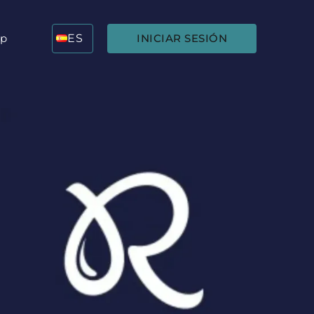
p
ES
INICIAR SESIÓN