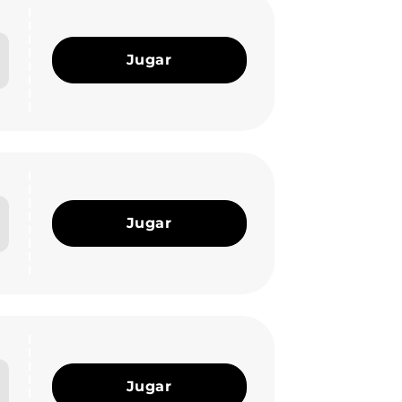
Jugar
Jugar
Jugar