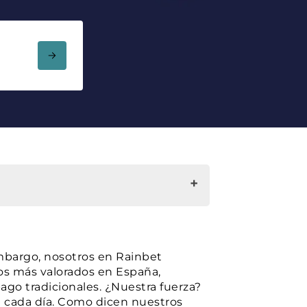
embargo, nosotros en Rainbet
os más valorados en España,
go tradicionales. ¿Nuestra fuerza?
e cada día. Como dicen nuestros