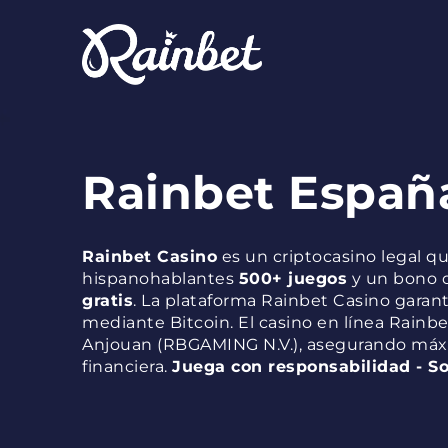
Rainbet Españ
Rainbet Casino
es un criptocasino legal q
hispanohablantes
500+ juegos
y un bono 
gratis
. La plataforma Rainbet Casino garant
mediante Bitcoin. El casino en línea Rainbe
Anjouan (RBGAMING N.V.), asegurando máx
financiera.
Juega con responsabilidad - So