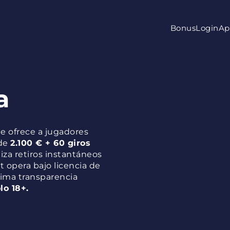
Bonus
Login
Ap
a
ue ofrece a jugadores
de
2.100 € + 60 giros
iza retiros instantáneos
t opera bajo licencia de
ima transparencia
lo 18+.