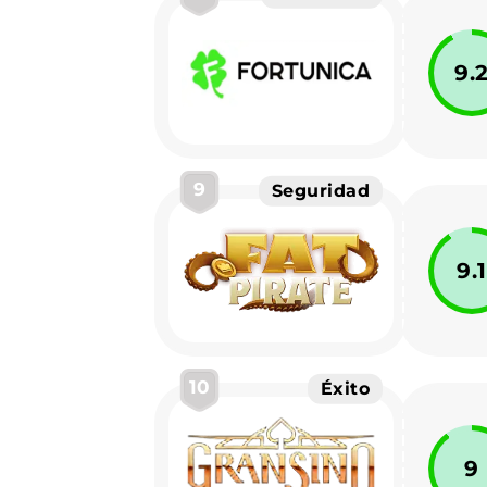
9.
9
Seguridad
9.1
10
Éxito
9