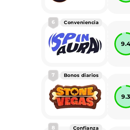
6
Conveniencia
9.
7
Bonos diarios
9.
8
Confianza