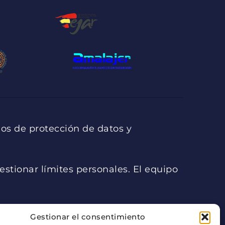
dos de protección de datos y
tionar límites personales. El equipo
 Cada operación queda registrada de
Gestionar el consentimiento