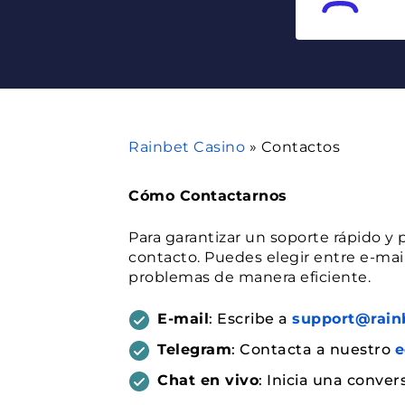
Rainbet Casino
»
Contactos
Cómo Contactarnos
Para garantizar un soporte rápido y 
contacto. Puedes elegir entre e-mai
problemas de manera eficiente.
E-mail
: Escribe a
support@rain
Telegram
: Contacta a nuestro
e
Chat en vivo
: Inicia una conve