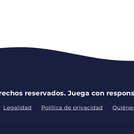
rechos reservados. Juega con respons
Legalidad
Política de privacidad
Quiéne