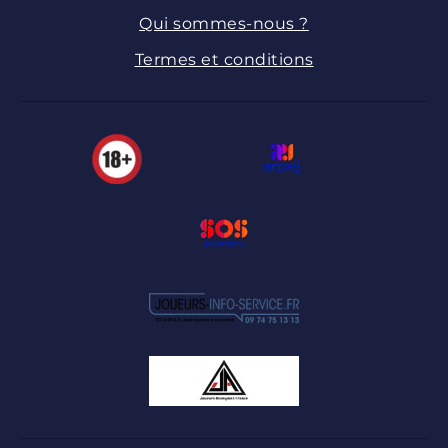
Qui sommes-nous ?
Termes et conditions