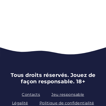
Tous droits réservés. Jouez de
façon responsable. 18+
Contacts
Jeu responsable
Légalité
Politique de confidentialité