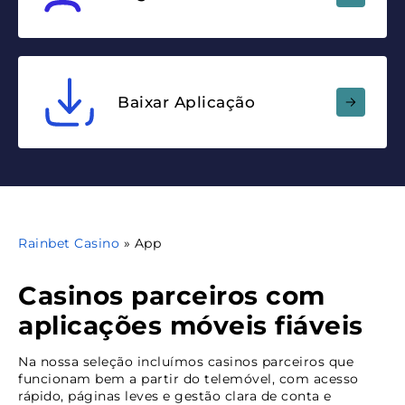
Baixar Aplicação
Rainbet Casino
»
App
Casinos parceiros com
aplicações móveis fiáveis
Na nossa seleção incluímos casinos parceiros que
funcionam bem a partir do telemóvel, com acesso
rápido, páginas leves e gestão clara de conta e