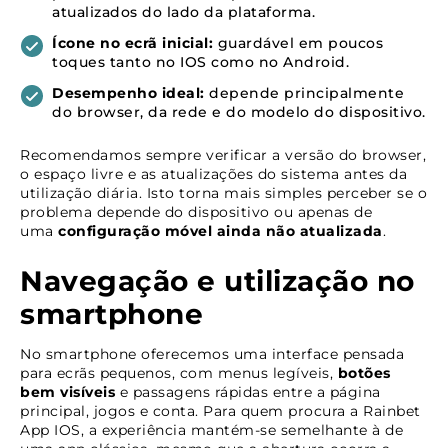
atualizados do lado da plataforma.
Ícone no ecrã inicial:
guardável em poucos
toques tanto no IOS como no Android.
Desempenho ideal:
depende principalmente
do browser, da rede e do modelo do dispositivo.
Recomendamos sempre verificar a versão do browser,
o espaço livre e as atualizações do sistema antes da
utilização diária. Isto torna mais simples perceber se o
problema depende do dispositivo ou apenas de
uma
configuração móvel ainda não atualizada
.
Navegação e utilização no
smartphone
No smartphone oferecemos uma interface pensada
para ecrãs pequenos, com menus legíveis,
botões
bem visíveis
e passagens rápidas entre a página
principal, jogos e conta. Para quem procura a Rainbet
App IOS, a experiência mantém-se semelhante à de