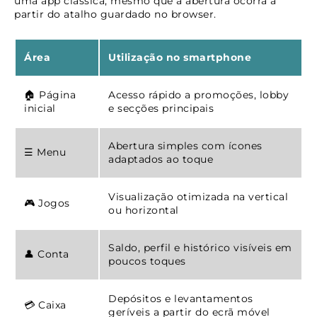
uma app clássica, mesmo que a abertura ocorra a
partir do atalho guardado no browser.
Área
Utilização no smartphone
🏠 Página
Acesso rápido a promoções, lobby
inicial
e secções principais
Abertura simples com ícones
☰ Menu
adaptados ao toque
Visualização otimizada na vertical
🎮 Jogos
ou horizontal
Saldo, perfil e histórico visíveis em
👤 Conta
poucos toques
Depósitos e levantamentos
💳 Caixa
geríveis a partir do ecrã móvel