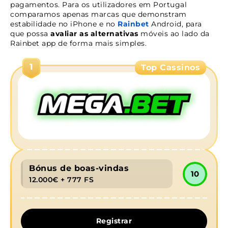
pagamentos. Para os utilizadores em Portugal
comparamos apenas marcas que demonstram
estabilidade no iPhone e no
Rainbet
Android, para
que possa
avaliar as alternativas
móveis ao lado da
Rainbet app de forma mais simples.
1
Top Cassinos
Bónus de boas-vindas
10
12.000€ + 777 FS
Registrar