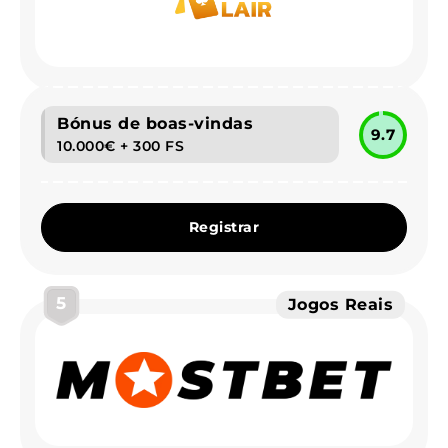
Bónus de boas-vindas
9.7
10.000€ + 300 FS
Registrar
5
Jogos Reais