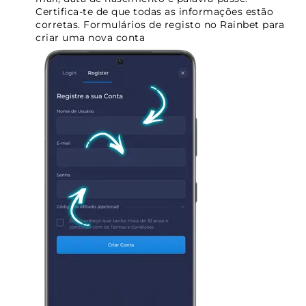
Certifica-te de que todas as informações estão
corretas. Formulários de registo no Rainbet para
criar uma nova conta