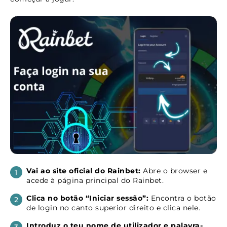
Vai ao site oficial do Rainbet:
Abre o browser e
acede à página principal do Rainbet.
Clica no botão “Iniciar sessão”:
Encontra o botão
de login no canto superior direito e clica nele.
Introduz o teu nome de utilizador e palavra-