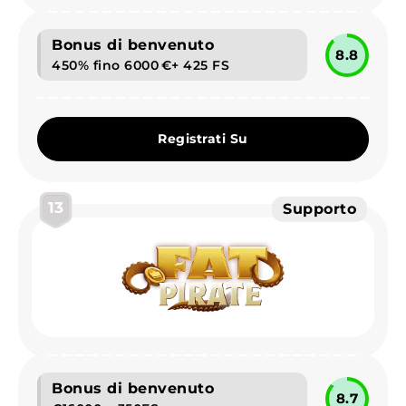
Bonus di benvenuto
8.8
450% fino 6000 €+ 425 FS
Registrati Su
13
Supporto
Bonus di benvenuto
8.7