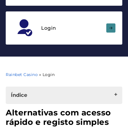
Login
Rainbet Casino
»
Login
Índice
Alternativas com acesso rápido e registo
Alternativas com acesso
simples
rápido e registo simples
Acesso à conta Rainbet e descrição geral do