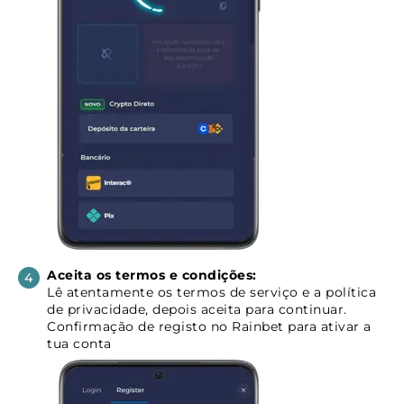
Aceita os termos e condições:
Lê atentamente os termos de serviço e a política
de privacidade, depois aceita para continuar.
Confirmação de registo no Rainbet para ativar a
tua conta