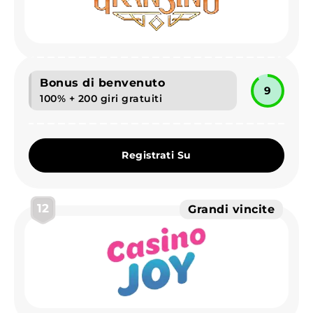
Bonus di benvenuto
9
100% + 200 giri gratuiti
Registrati Su
12
Grandi vincite