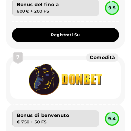
Bonus del fino a
9.5
600 € + 200 FS
Registrati Su
7
Comodità
Bonus di benvenuto
9.4
€ 750 + 50 FS