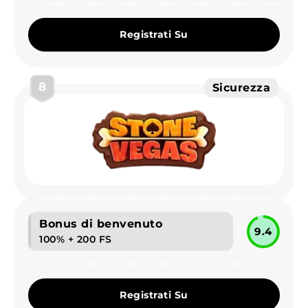
Registrati Su
8
Sicurezza
Bonus di benvenuto
9.4
100% + 200 FS
Registrati Su