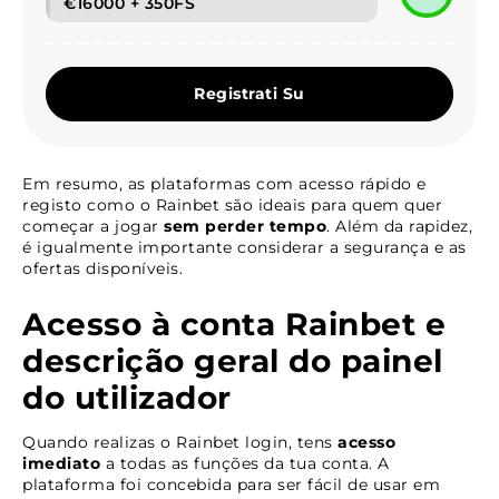
€16000 + 350FS
Registrati Su
Em resumo, as plataformas com acesso rápido e
registo como o Rainbet são ideais para quem quer
começar a jogar
sem perder tempo
. Além da rapidez,
é igualmente importante considerar a segurança e as
ofertas disponíveis.
Acesso à conta Rainbet e
descrição geral do painel
do utilizador
Quando realizas o Rainbet login, tens
acesso
imediato
a todas as funções da tua conta. A
plataforma foi concebida para ser fácil de usar em