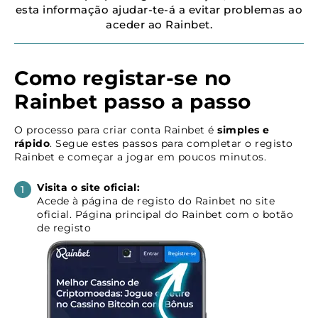
esta informação ajudar-te-á a evitar problemas ao
aceder ao Rainbet.
Como registar-se no
Rainbet passo a passo
O processo para criar conta Rainbet é
simples e
rápido
. Segue estes passos para completar o registo
Rainbet e começar a jogar em poucos minutos.
Visita o site oficial:
Acede à página de registo do Rainbet no site
oficial. Página principal do Rainbet com o botão
de registo