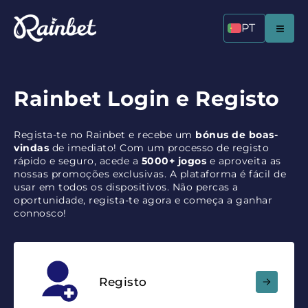
PT
Rainbet Login e Registo
Regista-te no Rainbet e recebe um
bónus de boas-
vindas
de imediato! Com um processo de registo
rápido e seguro, acede a
5000+ jogos
e aproveita as
nossas promoções exclusivas. A plataforma é fácil de
usar em todos os dispositivos. Não percas a
oportunidade, regista-te agora e começa a ganhar
connosco!
Registo