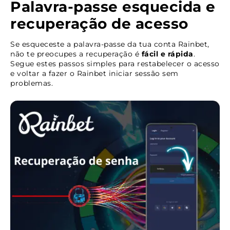
Palavra-passe esquecida e
recuperação de acesso
Se esqueceste a palavra-passe da tua conta Rainbet,
não te preocupes a recuperação é
fácil e rápida
.
Segue estes passos simples para restabelecer o acesso
e voltar a fazer o Rainbet iniciar sessão sem
problemas.