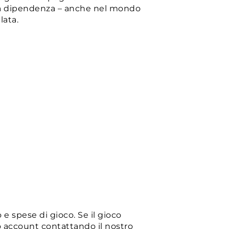
ella dipendenza – anche nel mondo
lata.
e spese di gioco. Se il gioco
o account contattando il nostro