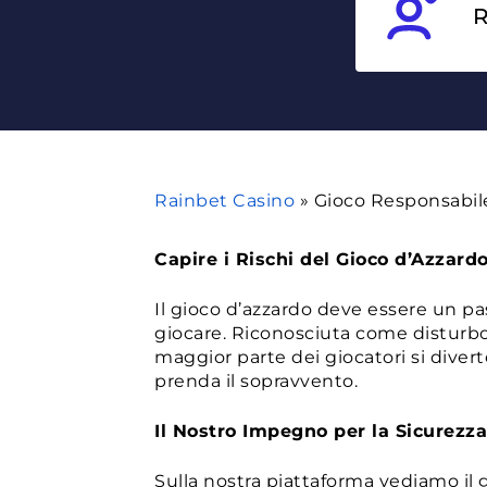
R
Rainbet Casino
»
Gioco Responsabil
Capire i Rischi del Gioco d’Azzard
Il gioco d’azzardo deve essere un p
giocare. Riconosciuta come disturbo
maggior parte dei giocatori si divert
prenda il sopravvento.
Il Nostro Impegno per la Sicurezza
Sulla nostra piattaforma vediamo i