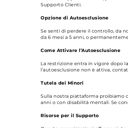
Supporto Clienti.
Opzione di Autoesclusione
Se senti di perdere il controllo, da n
da 6 mesi a 5 anni, o permanentemen
Come Attivare l’Autoesclusione
La restrizione entra in vigore dopo l
l’autoesclusione non è attiva, contat
Tutela dei Minori
Sulla nostra piattaforma proibiamo c
anni o con disabilità mentali. Se con
Risorse per il Supporto