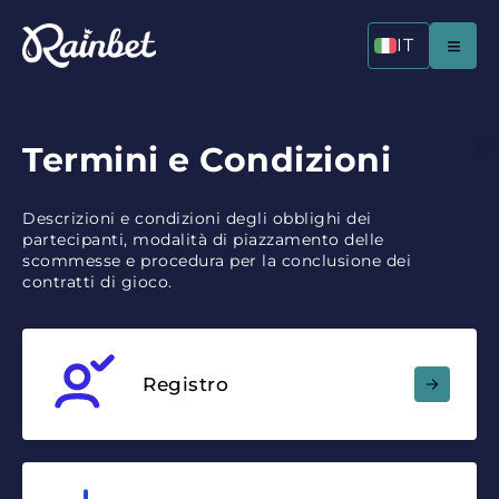
IT
Termini e Condizioni
Descrizioni e condizioni degli obblighi dei
partecipanti, modalità di piazzamento delle
scommesse e procedura per la conclusione dei
contratti di gioco.
Registro