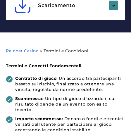
Scaricamento
Rainbet Casino
»
Termini e Condizioni
Termini e Concetti Fondamentali
Contratto di gioco
: Un accordo tra partecipanti
basato sul rischio, finalizzato a ottenere una
vincita, regolato da norme predefinite.
Scommessa:
Un tipo di gioco d’azzardo il cui
risultato dipende da un evento con esito
incerto.
Importo scommesso:
Denaro o fondi elettronici
versati dall’utente per partecipare al gioco,
accettando le condizioni stabilite.