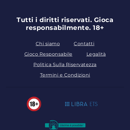
Tutti i diritti riservati. Gioca
responsabilmente. 18+
Chi siamo
Contatti
Gioco Responsabile
Legalità
Politica Sulla Riservatezza
Termini e Condizioni