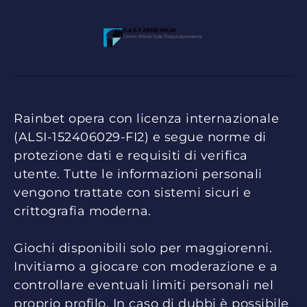
Rainbet opera con licenza internazionale
(ALSI-152406029-FI2) e segue norme di
protezione dati e requisiti di verifica
utente. Tutte le informazioni personali
vengono trattate con sistemi sicuri e
crittografia moderna.
Giochi disponibili solo per maggiorenni.
Invitiamo a giocare con moderazione e a
controllare eventuali limiti personali nel
proprio profilo. In caso di dubbi è possibile