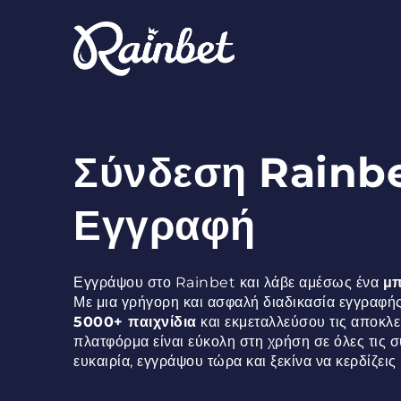
Σύνδεση Rainbe
Εγγραφή
Εγγράψου στο Rainbet και λάβε αμέσως ένα
μπ
Με μια γρήγορη και ασφαλή διαδικασία εγγραφή
5000+ παιχνίδια
και εκμεταλλεύσου τις αποκλε
πλατφόρμα είναι εύκολη στη χρήση σε όλες τις σ
ευκαιρία, εγγράψου τώρα και ξεκίνα να κερδίζεις 