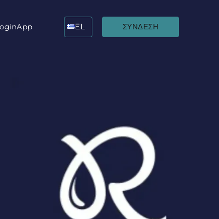
ogin
App
EL
ΣΎΝΔΕΣΗ