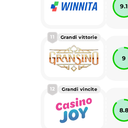
9.1
11
Grandi vittorie
9
12
Grandi vincite
8.