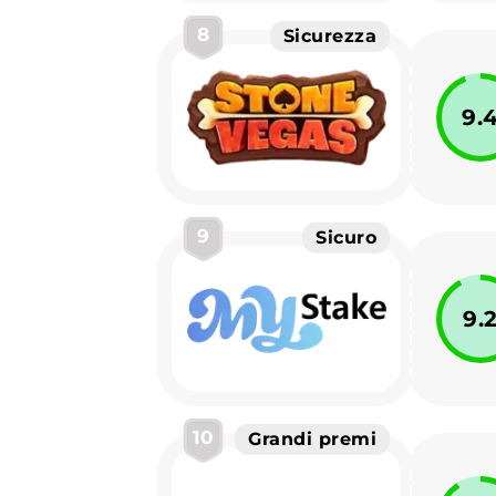
8
Sicurezza
9.
9
Sicuro
9.
10
Grandi premi