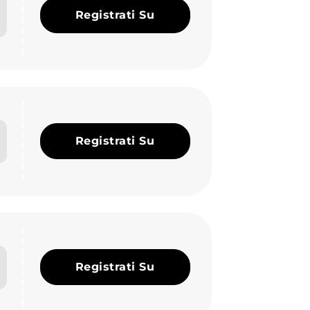
Registrati Su
Registrati Su
Registrati Su