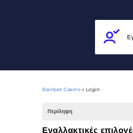
Ε
Rainbet Casino
»
Login
Περίληψη
Εναλλακτικές επιλογές με γρήγορ
Εναλλακτικές επιλογ