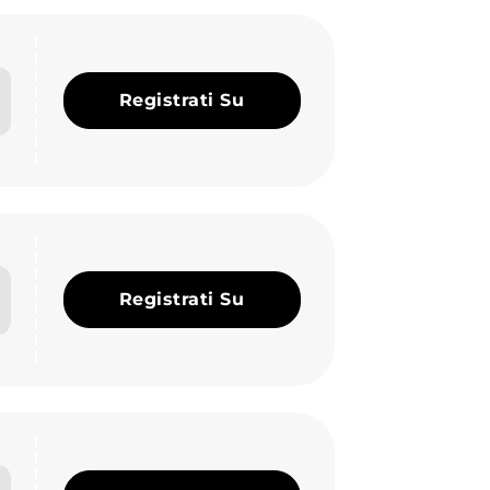
Registrati Su
Registrati Su