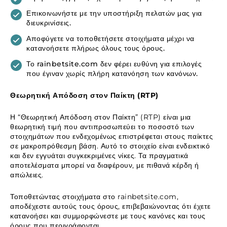
Επικοινωνήστε με την υποστήριξη πελατών μας για
διευκρινίσεις.
Αποφύγετε να τοποθετήσετε στοιχήματα μέχρι να
κατανοήσετε πλήρως όλους τους όρους.
Το rainbetsite.com δεν φέρει ευθύνη για επιλογές
που έγιναν χωρίς πλήρη κατανόηση των κανόνων.
Θεωρητική Απόδοση στον Παίκτη (RTP)
Η “Θεωρητική Απόδοση στον Παίκτη” (RTP) είναι μια
θεωρητική τιμή που αντιπροσωπεύει το ποσοστό των
στοιχημάτων που ενδεχομένως επιστρέφεται στους παίκτες
σε μακροπρόθεσμη βάση. Αυτό το στοιχείο είναι ενδεικτικό
και δεν εγγυάται συγκεκριμένες νίκες. Τα πραγματικά
αποτελέσματα μπορεί να διαφέρουν, με πιθανά κέρδη ή
απώλειες.
Τοποθετώντας στοιχήματα στο rainbetsite.com,
αποδέχεστε αυτούς τους όρους, επιβεβαιώνοντας ότι έχετε
κατανοήσει και συμμορφώνεστε με τους κανόνες και τους
όρους που περιγράφονται.