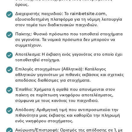
όρους.
Διαχειριστής παιχνιδιού: Το rainbetsite.com,
εξουσιοδοτημένη πλατφόρμα για τη νόμιμη λειτουργία
στον τομέα των διαδικτυακών παιχνιδιών.
Παίκτης: Φυσικό πρόσωπο που τοποθετεί στοιχήματα
σε γεγονότα. Τα νομικά πρόσωπα δεν μπορούν να
συμμετέχουν.
Αποτέλεσμα: Η έκβαση ενός γεγονότος στο οποίο έχει
τοποθετηθεί στοίχημα.
Επιλογές στοιχημάτων (Αθλητικά): Κατάλογος
αθλητικών γεγονότων με πιθανές εκβάσεις και σχετικές
αποδόσεις διαθέσιμες για στοιχήματα.
Έπαθλο: Χρήματα ή αγαθά που απονέμονται στον
παίκτη σε περίπτωση νικηφόρου αποτελέσματος,
σύμφωνα με τους κανόνες του παιχνιδιού.
Απόδοση: Αριθμητική τιμή που αντιπροσωπεύει την
πιθανότητα μιας έκβασης και καθορίζει την πληρωμή
ενός νικηφόρου στοιχήματος.
Ακύρωση/Επιστροφή: Ορισμός της απόδοσης σε 1, με